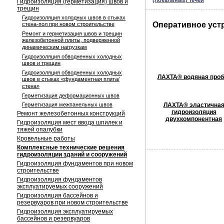
(локальных) течей
Гидроизоляция (герметизация) швов и
трещин
Гидроизоляция холодных швов в стыках
Оперативное уст
стена-пол при новом строительстве
Ремонт и герметизация швов и трещин
железобетонной плиты, подверженной
динамическим нагрузкам
Гидроизоляция обводненных холодных
швов и трещин
Гидроизоляция обводненных холодных
ЛАХТА® водяная проб
швов в стыках «фундаментная плита/
стена»
Герметизация деформационных швов
Герметизация межпанельных швов
ЛАХТА® эластична
гидроизоляция
Ремонт железобетонных конструкций
двухкомпонентная
Гидроизоляция мест ввода шпилек и
тяжей опалубки
Кровельные работы
Комплексные технические решения
гидроизоляции зданий и сооружений
Гидроизоляция фундаментов при новом
строительстве
Гидроизоляция фундаментов
эксплуатируемых сооружений
Гидроизоляция бассейнов и
резервуаров при новом строительстве
Гидроизоляция эксплуатируемых
бассейнов и резервуаров