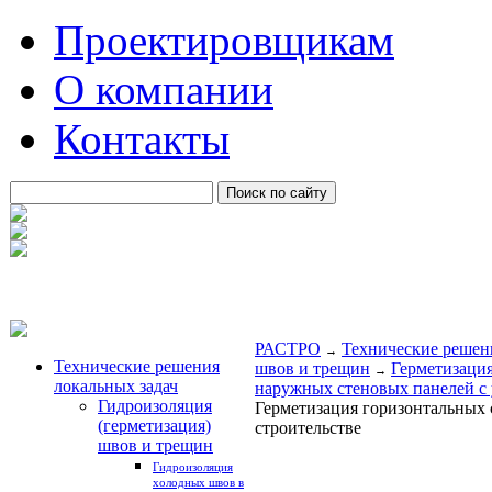
Проектировщикам
О компании
Контакты
РАСТРО
Технические решен
→
Технические решения
швов и трещин
Герметизаци
→
локальных задач
наружных стеновых панелей с 
Гидроизоляция
Герметизация горизонтальных 
(герметизация)
строительстве
швов и трещин
Гидроизоляция
холодных швов в