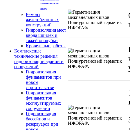
межпанельных
швов
Ремонт
железобетонных
конструкций
Гидроизоляция мест
ввода шпилек и
тяжей опалубки
Кровельные работы
Комплексные
технические решения
гидроизоляции зданий и
сооружений
Гидроизоляция
фундаментов при
новом
строительстве
Гидроизоляция
фундаментов
эксплуатируемых
сооружений
Гидроизоляция
бассейнов и
резервуаров при
новом