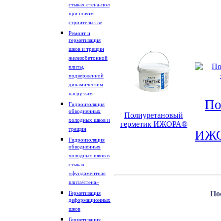
стыках стена-пол
при новом
строительстве
Ремонт и
герметизация
швов и трещин
железобетонной
плиты,
подверженной
динамическим
нагрузкам
По
Гидроизоляция
обводненных
Полиуретановый
холодных швов и
герметик ИЖОРА®
трещин
ИЖО
Гидроизоляция
обводненных
холодных швов в
стыках
«фундаментная
плита/стена»
По
Герметизация
деформационных
швов
Герметизация