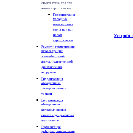
стыках стена-пол при
новом строительстве
Гидроизоляция
холодных
швов в стыках
стена-пол при
новом
Устройс
строительстве
Ремонт и герметизация
швов и трещин
железобетонной
плиты, подверженной
динамическим
нагрузкам
Гидроизоляция
обводненных
холодных швов и
трещин
Гидроизоляция
обводненных
холодных швов в
стыках «фундаментная
плита/стена»
Герметизация
деформационных швов