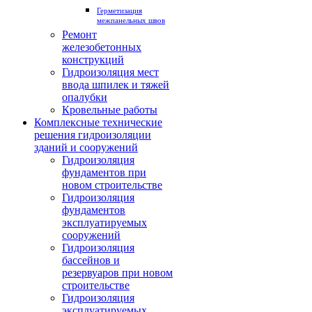
Герметизация
межпанельных швов
Ремонт
железобетонных
конструкций
Гидроизоляция мест
ввода шпилек и тяжей
опалубки
Кровельные работы
Комплексные технические
решения гидроизоляции
зданий и сооружений
Гидроизоляция
фундаментов при
новом строительстве
Гидроизоляция
фундаментов
эксплуатируемых
сооружений
Гидроизоляция
бассейнов и
резервуаров при новом
строительстве
Гидроизоляция
эксплуатируемых