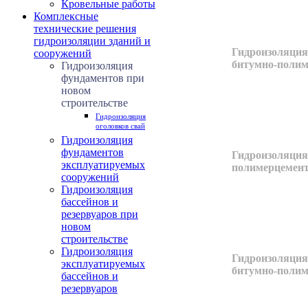
Кровельные работы
Комплексные
технические решения
гидроизоляции зданий и
Гидроизоляция
сооружений
битумно-поли
Гидроизоляция
фундаментов при
новом
строительстве
Гидроизоляция
оголовков свай
Гидроизоляция
фундаментов
Гидроизоляция
эксплуатируемых
полимерцемент
сооружений
Гидроизоляция
бассейнов и
резервуаров при
новом
строительстве
Гидроизоляция
Гидроизоляция
эксплуатируемых
битумно-поли
бассейнов и
резервуаров