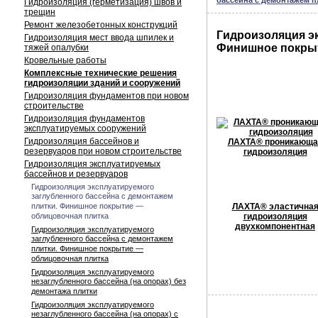
бассейна с демонтажем 
Гидроизоляция (герметизация) швов и
трещин
Ремонт железобетонных конструкций
Гидроизоляция эк
Гидроизоляция мест ввода шпилек и
Финишное покрыт
тяжей опалубки
Кровельные работы
Комплексные технические решения
гидроизоляции зданий и сооружений
Гидроизоляция фундаментов при новом
строительстве
Гидроизоляция фундаментов
эксплуатируемых сооружений
Гидроизоляция бассейнов и
ЛАХТА® проникающа
резервуаров при новом строительстве
гидроизоляция
Гидроизоляция эксплуатируемых
бассейнов и резервуаров
Гидроизоляция эксплуатируемого
заглубленного бассейна с демонтажем
плитки. Финишное покрытие —
ЛАХТА® эластична
облицовочная плитка
гидроизоляция
двухкомпонентная
Гидроизоляция эксплуатируемого
заглубленного бассейна с демонтажем
плитки. Финишное покрытие —
облицовочная плитка
Гидроизоляция эксплуатируемого
незаглубленного бассейна (на опорах) без
демонтажа плитки
Гидроизоляция эксплуатируемого
незаглубленного бассейна (на опорах) с