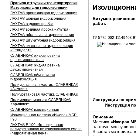
Правила отгрузки и транспортировки
Изоляционн
Материалы для гидроизоляции
ЛАХТА® проникающая гидроизоляция
Битумно-резиновая
ЛАХТА® шовная гидроизоляция
работ.
ЛАХТА® водяная пробка
ЛАХТА® водяная пробка «Ультра»
ЛАХТА® обмазочная гидроизоляция
ТУ 5775-002-11149403-9
ЛАХТА® штукатурная гидроизоляция
ЛАХТА® эластичная гидроизоляция
«Стандарт»
СЛАВЯНКА® жидкая резина
однокомпонентная
СЛАВЯНКА® жидкая резина
двухкомпонентная
СЛАВЯНКА® обмазочная
гидроизоляция
Полиуретановая мастика СЛАВЯНКА®
«Зимняя»
Полиуретановая мастика СЛАВЯНКА®
Инструкции по при
Полимерная мастика СЛАВЯНКА®
ХардФлекс
Инструкция п
СЛАВЯНКА® изоляционная
Изоляционная мастика «Ижора» МБР-
Описание
Г90
Мастика
«Ижора» МБ
ЛАХТА® F-100. Инъекционная
плотную массу черног
полиуретановая вспенивающаяся смола
В состав материала в
(гидроактивная пена)