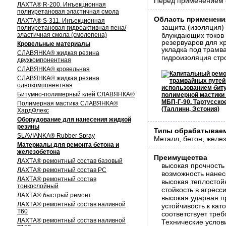
Перед применением с
ЛАХТА® R-200. Инъекционная
полиуретановая эластичная смола
Область применени
ЛАХТА® S-311. Инъекционная
защита (изоляция) 
полиуретановая гидроактивная пена/
эластичная смола (смолопена)
блуждающих токов 
резервуаров для х
Кровельные материалы
укладка под трамв
СЛАВЯНКА® жидкая резина
гидроизоляция стр
двухкомпонентная
СЛАВЯНКА® кровельная
СЛАВЯНКА® жидкая резина
однокомпонентная
Битумно-полимерный клей СЛАВЯНКА®
Полимерная мастика СЛАВЯНКА®
ХардФлекс
Оборудование для нанесения жидкой
резины
Типы обрабатывае
SLAVIANKA® Rubber Spray
Металл, бетон, желез
Материалы для ремонта бетона и
железобетона
Преимущества
ЛАХТА® ремонтный состав базовый
высокая прочность
ЛАХТА® ремонтный состав РС
возможность нанес
ЛАХТА® ремонтный состав
высокая теплостойк
тонкослойный
стойкость в агресс
ЛАХТА® быстрый ремонт
высокая ударная п
ЛАХТА® ремонтный состав наливной
устойчивость к ка
Т60
соответствует тре
ЛАХТА® ремонтный состав наливной
Технические услов