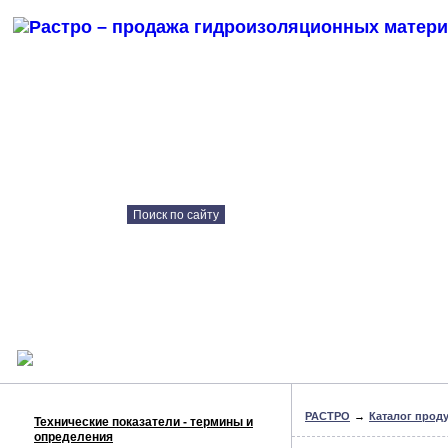
СТРОИТЕЛЬНЫЕ МАТЕРИАЛЫ
ДЛЯ ГИДРОИЗОЛЯЦИИ И РЕМОНТА
Каталог продукции
Контрактное
производство
Технические решения
Наши объекты
Консультация онлайн
РАСТРО
→
Каталог прод
Технические показатели - термины и
определения