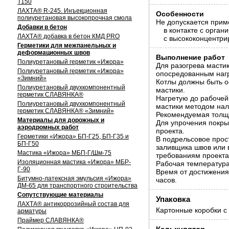
Т150
ЛАХТА® R-245. Инъекционная
Особенности
полиуретановая высокопрочная смола
Не допускается прим
Добавки в бетон
в контакте с орга
ЛАХТА® добавка в бетон КМД PRO
с высококонцентр
Герметики для межпанельных и
деформационных швов
Выполнение работ
Полиуретановый герметик «Ижора»
Для разогрева масти
Полиуретановый герметик «Ижора»
опосредованным нагр
«Зимний»
Котлы должны быть 
Полиуретановый двухкомпонентный
мастики.
герметик СЛАВЯНКА®
Нагретую до рабочей
Полиуретановый двухкомпонентный
мастики методом на
герметик СЛАВЯНКА® «Зимний»
Рекомендуемая толщ
Материалы для дорожных и
Для упрочения покры
аэродромных работ
проекта.
Герметики «Ижора» БП-Г25, БП-Г35 и
В подрельсовое прос
БП-Г50
заливщика швов или 
Мастика «Ижора» МБП-Г/Шм-75
требованиям проекта
Изоляционная мастика «Ижора» МБР-
Рабочая температура
Г-90
Время от достижения
Битумно-латексная эмульсия «Ижора»
часов.
ДМ-65 для транспортного строительства
Сопутствующие материалы
Упаковка
ЛАХТА® антикоррозийный состав для
Картонные коробки с 
арматуры
Праймер СЛАВЯНКА®