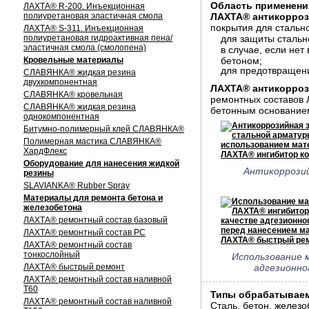
Область применени
ЛАХТА® R-200. Инъекционная
полиуретановая эластичная смола
ЛАХТА® антикорроз
покрытия для стальн
ЛАХТА® S-311. Инъекционная
полиуретановая гидроактивная пена/
для защиты стальн
эластичная смола (смолопена)
в случае, если не
Кровельные материалы
бетоном;
для предотвращени
СЛАВЯНКА® жидкая резина
двухкомпонентная
ЛАХТА® антикорроз
СЛАВЯНКА® кровельная
ремонтных составов 
СЛАВЯНКА® жидкая резина
бетонным основание
однокомпонентная
Битумно-полимерный клей СЛАВЯНКА®
Полимерная мастика СЛАВЯНКА®
ХардФлекс
Оборудование для нанесения жидкой
Антикоррози
резины
SLAVIANKA® Rubber Spray
Материалы для ремонта бетона и
железобетона
ЛАХТА® ремонтный состав базовый
ЛАХТА® ремонтный состав РС
ЛАХТА® ремонтный состав
тонкослойный
Использование
ЛАХТА® быстрый ремонт
адгезионно
ЛАХТА® ремонтный состав наливной
Т60
Типы обрабатывае
ЛАХТА® ремонтный состав наливной
Сталь, бетон, железо