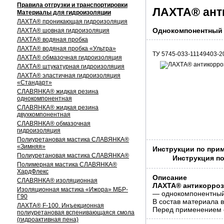
Правила отгрузки и транспортировки
ЛАХТА® ант
Материалы для гидроизоляции
ЛАХТА® проникающая гидроизоляция
Однокомпонентный 
ЛАХТА® шовная гидроизоляция
ЛАХТА® водяная пробка
ЛАХТА® водяная пробка «Ультра»
ТУ 5745-033-11149403-2
ЛАХТА® обмазочная гидроизоляция
ЛАХТА® штукатурная гидроизоляция
ЛАХТА® эластичная гидроизоляция
«Стандарт»
СЛАВЯНКА® жидкая резина
однокомпонентная
СЛАВЯНКА® жидкая резина
двухкомпонентная
СЛАВЯНКА® обмазочная
гидроизоляция
Полиуретановая мастика СЛАВЯНКА®
«Зимняя»
Инструкции по при
Полиуретановая мастика СЛАВЯНКА®
Инструкция п
Полимерная мастика СЛАВЯНКА®
ХардФлекс
Описание
СЛАВЯНКА® изоляционная
ЛАХТА® антикорроз
Изоляционная мастика «Ижора» МБР-
— однокомпонентный 
Г90
В состав материала 
ЛАХТА® F-100. Инъекционная
Перед применением с
полиуретановая вспенивающаяся смола
(гидроактивная пена)