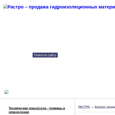
СТРОИТЕЛЬНЫЕ МАТЕРИАЛЫ
ДЛЯ ГИДРОИЗОЛЯЦИИ И РЕМОНТА
Каталог продукции
Контрактное
производство
Технические решения
Наши объекты
Консультация онлайн
РАСТРО
→
Каталог прод
Технические показатели - термины и
определения