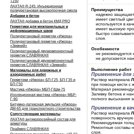
Т150
ЛАХТА® R-245. Инъекционная
Преимущества
полиуретановая высокопрочная смола
надежно защищает 
Добавки в бетон
имеет светлый цвет
ЛАХТА® добавка в бетон КМД PRO
используется в кач
Герметики для межпанельных и
имеет высокую про
деформационных швов
быстро схватывает
Полиуретановый герметик «Ижора»
слоя.
Полиуретановый герметик «Ижора»
«Зимний»
Особенности
Полиуретановый двухкомпонентный
не рекомендуется 
герметик СЛАВЯНКА®
не допускается на
Полиуретановый двухкомпонентный
герметик СЛАВЯНКА® «Зимний»
Выполнение работ
Материалы для дорожных и
Применение для
аэродромных работ
Раствор материала
Л
Герметики «Ижора» БП-Г25, БП-Г35 и
БП-Г50
при помощи кисти с 
Материал рекомендуе
Мастика «Ижора» МБП-Г/Шм-75
Заливку бетона и на
Изоляционная мастика «Ижора» МБР-
полного высыхания з
Г-90
Битумно-латексная эмульсия «Ижора»
Применение в ка
ДМ-65 для транспортного строительства
Раствор материала
Л
Сопутствующие материалы
поверхность вручную
ЛАХТА® антикоррозийный состав для
Рекомендуемая толщ
арматуры
Ремонтные составы н
Праймер СЛАВЯНКА®
слоя.